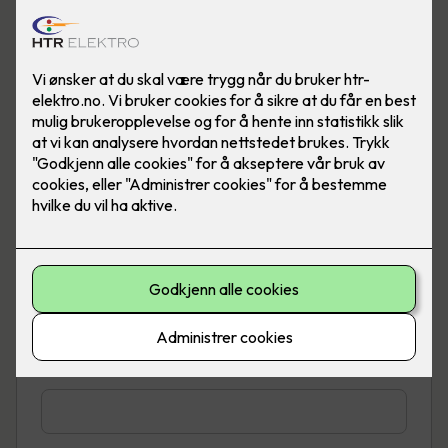
Telefon
*
E-post
*
Adresse
*
Sted
*