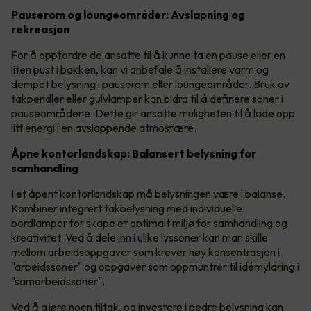
Pauserom og loungeområder: Avslapning og
rekreasjon
For å oppfordre de ansatte til å kunne ta en pause eller en
liten pust i bakken, kan vi anbefale å installere varm og
dempet belysning i pauserom eller loungeområder. Bruk av
takpendler eller gulvlamper kan bidra til å definere soner i
pauseområdene. Dette gir ansatte muligheten til å lade opp
litt energi i en avslappende atmosfære.
Åpne kontorlandskap: Balansert belysning for
samhandling
I et åpent kontorlandskap må belysningen være i balanse.
Kombiner integrert takbelysning med individuelle
bordlamper for skape et optimalt miljø for samhandling og
kreativitet. Ved å dele inn i ulike lyssoner kan man skille
mellom arbeidsoppgaver som krever høy konsentrasjon i
"arbeidssoner" og oppgaver som oppmuntrer til idémyldring i
"samarbeidssoner".
Ved å gjøre noen tiltak, og investere i bedre belysning kan