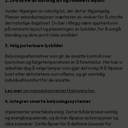
2. Dra nytte av naturlig lys og rommets layout
Vurder tilgangen av naturlig lys, der det er tilgjengelig.
Plasser arbeidsstasjoner i nærheten av vinduer for å utnytte
det naturlige dagslyset. Du bør i tillegg være oppmerksom
på rommets layout og plasseringen av lyskilder, for å unngå
blending og sikre jevnt i hele området.
3. Velg justerbare lyskilder
Belysningsalternativer som gir de ansatte kontroll over
lysstyrken og fargetemperaturen er å foretrekke. Her kan vi
anbefale deg å velge lamper som gjør det mulig til å tilpasse
lyset etter aktivitetene som utføres, og gir samtidig
individuell komfort for de ansatte.
Les mer
om menneskeorientert belysning her.
4. Integrer smarte belysningssystemer
Implementer smartebelysning. Det er både brukervennlig
og energibesparende, og du kan tilpasse automasjoner og
ulike scenarier. Dette åpner for å definere lyssoner for