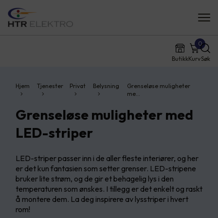
0
Butikk
Kurv
Søk
Hjem
Tjenester
Privat
Belysning
Grenseløse muligheter
me…
Grenseløse muligheter med
LED-striper
LED-striper passer inn i de aller fleste interiører, og her
er det kun fantasien som setter grenser.​ LED-stripene
bruker lite strøm, og de gir et behagelig lys i den
temperaturen som ønskes. I tillegg er det enkelt og raskt
å montere dem.​ La deg inspirere av lysstriper i hvert
rom!