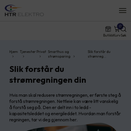
0
Butikk
Kurv
Søk
Hjem
Tjenester
Privat
Smarthus og
Slik forstår du
strømsparing
strømreg…
Slik forstår du
strømregningen din
Hvis man skal redusere strømregningen, er første steg å
forstå strømregningen. Nettleie kan være litt vanskelig
å forstå seg på. Den er delt inn i to ledd -
kapasitetsleddet og energileddet. Hvordan man forstår
regningen, tar vi deg gjennom her.