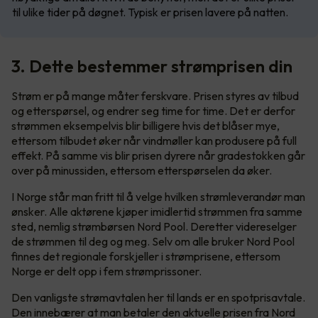
til ulike tider på døgnet. Typisk er prisen lavere på natten.
3. Dette bestemmer strømprisen din
Strøm er på mange måter ferskvare. Prisen styres av tilbud
og etterspørsel, og endrer seg time for time. Det er derfor
strømmen eksempelvis blir billigere hvis det blåser mye,
ettersom tilbudet øker når vindmøller kan produsere på full
effekt. På samme vis blir prisen dyrere når gradestokken går
over på minussiden, ettersom etterspørselen da øker.
I Norge står man fritt til å velge hvilken strømleverandør man
ønsker. Alle aktørene kjøper imidlertid strømmen fra samme
sted, nemlig strømbørsen Nord Pool. Deretter videreselger
de strømmen til deg og meg. Selv om alle bruker Nord Pool
finnes det regionale forskjeller i strømprisene, ettersom
Norge er delt opp i fem strømprissoner.
Den vanligste strømavtalen her til lands er en spotprisavtale.
Den innebærer at man betaler den aktuelle prisen fra Nord