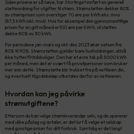
Siden prisene er så høye, har Stortinget innført en generell
støtteordning for utgifter til strøm. Strømstøtten dekker 80%
av strømprisen som overstiger 70 øre per kWh eks. mva
(87,5 kWh inkl. mva). Hvis for eksempel den gjennomsnittlige
prisen for en gitt måned er100 øre per kWH, vil støtten
dekke 80% av 30 kWh.
For periodene jan-mars og okt-des 2023 øker satsen fra
80% til 90%. Strømstøtten gjelder bare husholdninger, altså
ikke hytter/fritidsboliger. Den har et øvre tak på 5000 kWh
per måned, men det er svært få privatpersoner som bruker
mer enn dette. Strømstøtte blir trukket fra på nettleien din,
og eventuelt tilgodebeløp utbetales derfor av netteieren.
Hvordan kan jeg påvirke
strømutgiftene?
Ettersom du kan velge strømleverandør selv, og de opererer
med ulike påslag og avtaler, er det lurt å velge et selskap
med gunstige priser for ditt forbruk. Samtidig er det langt