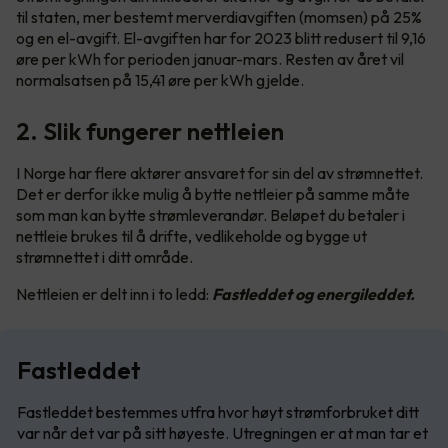
til staten, mer bestemt merverdiavgiften (momsen) på 25%
og en el-avgift. El-avgiften har for 2023 blitt redusert til 9,16
øre per kWh for perioden januar-mars. Resten av året vil
normalsatsen på 15,41 øre per kWh gjelde.
2. Slik fungerer nettleien
I Norge har flere aktører ansvaret for sin del av strømnettet.
Det er derfor ikke mulig å bytte nettleier på samme måte
som man kan bytte strømleverandør. Beløpet du betaler i
nettleie brukes til å drifte, vedlikeholde og bygge ut
strømnettet i ditt område.
Nettleien er delt inn i to ledd:
Fastleddet og energileddet.
Fastleddet
Fastleddet bestemmes utfra hvor høyt strømforbruket ditt
var når det var på sitt høyeste. Utregningen er at man tar et