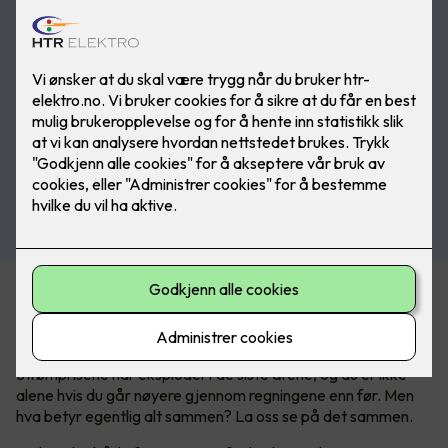
Kan være tricky å forstå
strømregningen
Strømprisene har eksplodert de siste årene, og du er ikke
alene hvis du går nøyere gjennom regningene enn før. Men
hva betyr egentlig alt sammen? La oss se på det sammen.