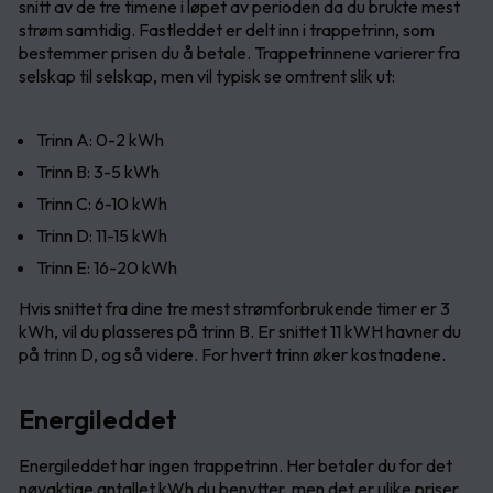
snitt av de tre timene i løpet av perioden da du brukte mest
strøm samtidig. Fastleddet er delt inn i trappetrinn, som
bestemmer prisen du å betale. Trappetrinnene varierer fra
selskap til selskap, men vil typisk se omtrent slik ut:
Trinn A: 0-2 kWh
Trinn B: 3-5 kWh
Trinn C: 6-10 kWh
Trinn D: 11-15 kWh
Trinn E: 16-20 kWh
Hvis snittet fra dine tre mest strømforbrukende timer er 3
kWh, vil du plasseres på trinn B. Er snittet 11 kWH havner du
på trinn D, og så videre. For hvert trinn øker kostnadene.
Energileddet
Energileddet har ingen trappetrinn. Her betaler du for det
nøyaktige antallet kWh du benytter, men det er ulike priser