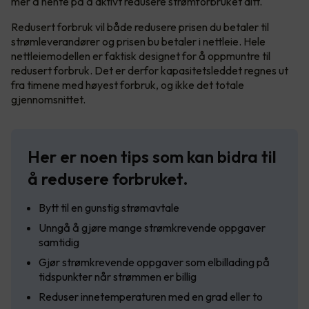
mer å hente på å aktivt redusere strømforbruket ditt.
Redusert forbruk vil både redusere prisen du betaler til
strømleverandører og prisen bu betaler i nettleie. Hele
nettleiemodellen er faktisk designet for å oppmuntre til
redusert forbruk. Det er derfor kapasitetsleddet regnes ut
fra timene med høyest forbruk, og ikke det totale
gjennomsnittet.
Her er noen tips som kan bidra til
å redusere forbruket.
Bytt til en gunstig strømavtale
Unngå å gjøre mange strømkrevende oppgaver
samtidig
Gjør strømkrevende oppgaver som elbillading på
tidspunkter når strømmen er billig
Reduser innetemperaturen med en grad eller to