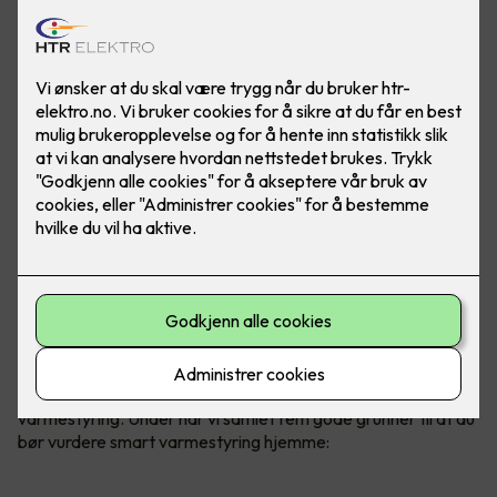
Uansett om du velger panelovner,
varmekabler, varmefolie
eller varmematter,
kan alt styres gjennom smart
varmestyring. Under har vi samlet fem gode grunner til at du
bør vurdere smart varmestyring hjemme: