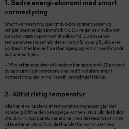
1. Bedre energi-økonomi med smart
varmestyring
Smart varmestyring gjør at du både
sparer penger og
unngår unødvendig strømforbruk
. Du velger selv hvilke rom
som skal være oppvarmet til hvilken tid. Du kan senke
temperaturen i huset når det er natt, når du er på jobb eller
bortreist. Men like vel ha et behagelig og varmt inneklima når
du kommer hjem.
– Våre erfaringer viser at kundene kan spare inntil 25 prosent
av oppvarmingskostnadene sine ved å installere smart
varmestyring, sier Arne Hoseth, produktsjef i Nobø.
2. Alltid riktig temperatur
Alle har vi vel opplevd at temperatursvingninger gjør det
vanskelig å finne den behagelige varmen i stua. Blir det kaldt
ute, skrur vi opp panelovnene inne, med det resultat at vi må
lufte etter en stund fordi det har blitt for varmt. Dermed