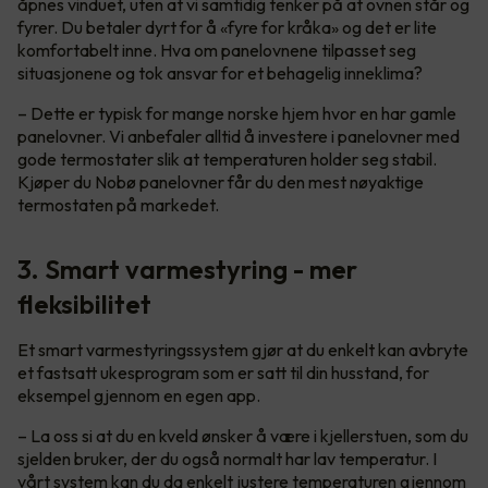
åpnes vinduet, uten at vi samtidig tenker på at ovnen står og
fyrer. Du betaler dyrt for å «fyre for kråka» og det er lite
komfortabelt inne. Hva om panelovnene tilpasset seg
situasjonene og tok ansvar for et behagelig inneklima?
– Dette er typisk for mange norske hjem hvor en har gamle
panelovner. Vi anbefaler alltid å investere i panelovner med
gode termostater slik at temperaturen holder seg stabil.
Kjøper du Nobø panelovner får du den mest nøyaktige
termostaten på markedet.
3. Smart varmestyring - mer
fleksibilitet
Et smart varmestyringssystem gjør at du enkelt kan avbryte
et fastsatt ukesprogram som er satt til din husstand, for
eksempel gjennom en egen app.
– La oss si at du en kveld ønsker å være i kjellerstuen, som du
sjelden bruker, der du også normalt har lav temperatur. I
vårt system kan du da enkelt justere temperaturen gjennom