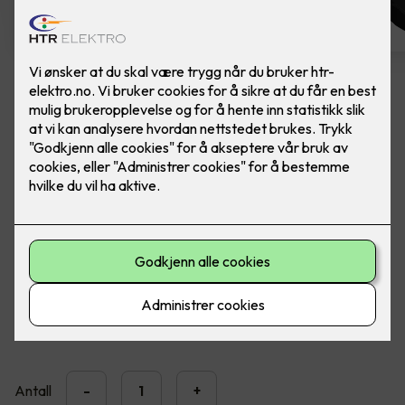
Easee Charge Max
Ferdig montert elbillader. Easee Charge Max er
kraftig, presis og solid.
En MID-sertifisert elbillader designet for å levere nøyaktige
strømmålinger, forståelige fakturaer og full kontroll over
ladekostnadene.
20,990
,-
Antall
-
+