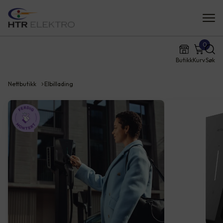
0
Butikk
Kurv
Søk
Nettbutikk
Elbillading