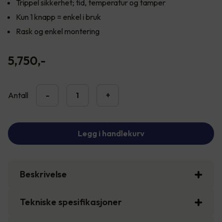
Trippel sikkerhet; tid, temperatur og tamper
Kun 1 knapp = enkel i bruk
Rask og enkel montering
5,750
,-
Antall
-
+
Legg i handlekurv
Beskrivelse
Tekniske spesifikasjoner