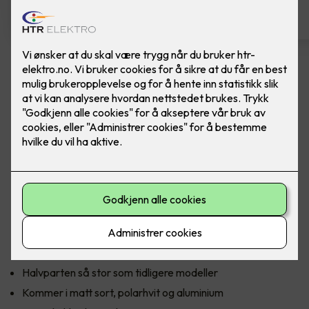
Komfyrvakt mKomfy Wally
m/trådløs sensor
Komfyrvakt mKomfy 25 Wally fra CTM Lyng.
CTM Lyngs nyeste komfyrvakt mKomfy Wally er halvparten
så stor som forgjengeren, med en sensor som kun er 81 mm
lang. Den har et tredobbelt sikkerhetssystem i form av
timerfunksjon, vakt for overtemperatur og tampersikring
som forhindrer bruk hvis sensoren fjernes.
Halvparten så stor som tidligere modeller
Kommer i matt sort, polarhvit og aluminium