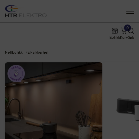
0
Butikk
Kurv
Søk
Nettbutikk
El-sikkerhet