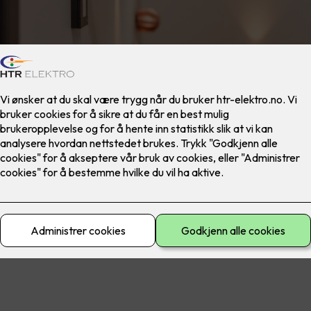
materiell
El-sikkerhet
Ferdig montert
Lad