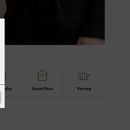
eboks
Smarthus
Varme