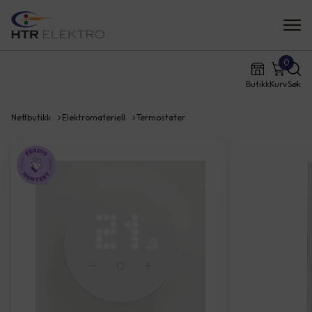
0
Butikk
Kurv
Søk
Nettbutikk
Elektromateriell
Termostater