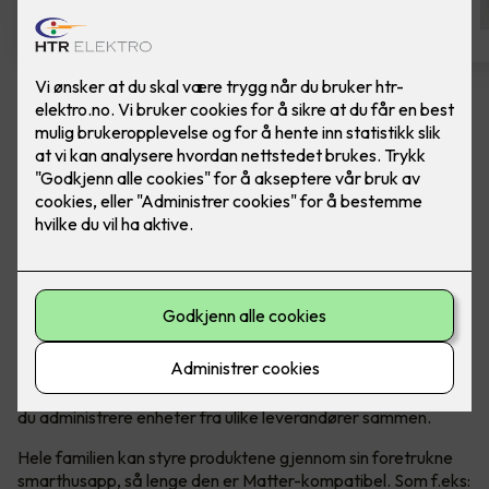
Bytte av termostat - ELKO One
Hvit
Bytte av termostat, til ELKO One Matter
termostat, i fargen hvit. Inkludert montering.
Den er rask og brukervennlig med forhåndsinnstillinger, og
den er enkel å installere og kontrollere. Du trenger ikke
internettforbindelse for å installere eller bruke termostatens
grunnleggende funksjoner. Når den er koblet til Matter, kan
du administrere enheter fra ulike leverandører sammen.
Hele familien kan styre produktene gjennom sin foretrukne
smarthusapp, så lenge den er Matter-kompatibel. Som f.eks: