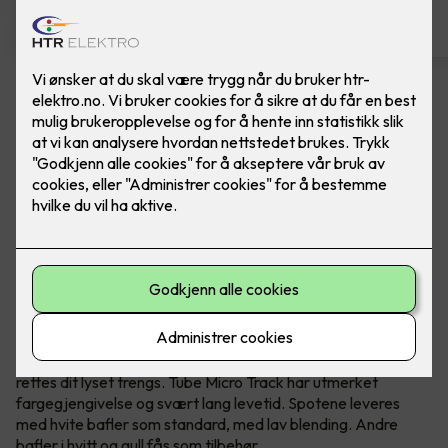
Spotskinne - Tube Micro Track,
Hvit
Ferdig montert spotskinne fra SG Armaturen.
Hvit
Tube Micro Track er en skinne med slanke, presise spoter
med minimalistisk, eksklusivt utseende. Den er lett å
montere i alle kjente takuttak og bokser i ulike typer rom i
boligen som soverom, stuer, entreer osv. Hver spot kan
rettes dit lyset trengs. Tube Micro Track har utmerket
fargegjengivelse og svært lang levetid. Spotene leveres
med hvite bafler som standard, med lav blending. Andre
bafler i hvitt og gull fås som tilbehør.