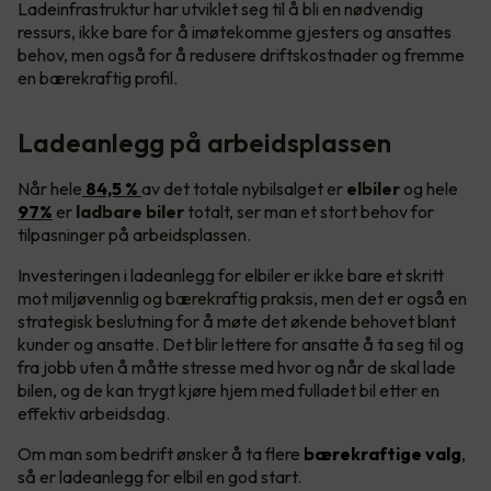
Ladeinfrastruktur har utviklet seg til å bli en nødvendig
ressurs, ikke bare for å imøtekomme gjesters og ansattes
behov, men også for å redusere driftskostnader og fremme
en bærekraftig profil.
Ladeanlegg på arbeidsplassen
Når hele
84,5 %
av det totale nybilsalget er
elbiler
og hele
97%
er
ladbare biler
totalt, ser man et stort behov for
tilpasninger på arbeidsplassen.
Investeringen i ladeanlegg for elbiler er ikke bare et skritt
mot miljøvennlig og bærekraftig praksis, men det er også en
strategisk beslutning for å møte det økende behovet blant
kunder og ansatte. Det blir lettere for ansatte å ta seg til og
fra jobb uten å måtte stresse med hvor og når de skal lade
bilen, og de kan trygt kjøre hjem med fulladet bil etter en
effektiv arbeidsdag.
Om man som bedrift ønsker å ta flere
bærekraftige valg
,
så er ladeanlegg for elbil en god start.