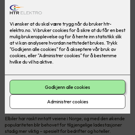
Elbil er fremtiden. Gjør hverdagen til ansatte og gjester
enklere ved å installere ladeanlegg på arbeidsplassen.
Foto: Marthe Thu (Zaptec)
Utskifting til elbiler
Elbiler har raskt inntatt veiene i Norge, og med den økende
populariteten blir behovet for tilgjengelige ladestasjoner
stadig mer viktig – spesielt for bedrifter og hoteller.