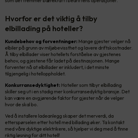
som det fremmer bærekraft i bedriftens operasjoner.
Hvorfor er det viktig å tilby
elbillading på hoteller?
Kundebehov og forventninger:
Mange gjester velger nå
elbiler på grunn av miljøbevissthet og lavere driftskostnader.
Å tilby elbillader viser hotellets forståelse av gjestenes
behov, og gjestene får ladet på destinasjonen. Mange
forventer nå at elbillader er inkludert, i det minste
tilgjengelig i hotelloppholdet.
Konkurransedyktighet:
Hoteller som tilbyr elbillading
skiller seg ut i en stadig mer konkurransedyktig bransje. Det
kan være en avgjørende faktor for gjester når de velger
hvor de skal bo.
Ved å installere ladeanlegg skaper det merverdi, da
etterspørselen etter hotell med billading øker. Ta kontakt
med våre dyktige elektrikere, så hjelper vi deg med å finne
riktig løsning for ditt hotell!