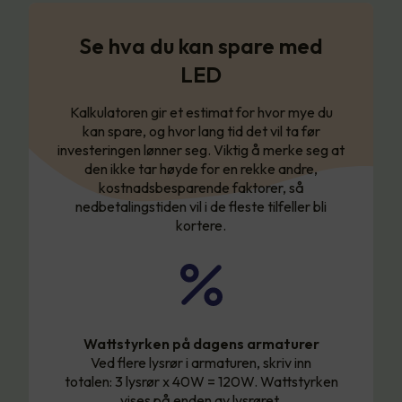
Se hva du kan spare med
LED
Kalkulatoren gir et estimat for hvor mye du
kan spare, og hvor lang tid det vil ta før
investeringen lønner seg. Viktig å merke seg at
den ikke tar høyde for en rekke andre,
kostnadsbesparende faktorer, så
nedbetalingstiden vil i de fleste tilfeller bli
kortere.
Wattstyrken på dagens armaturer
Ved flere lysrør i armaturen, skriv inn
totalen: 3 lysrør x 40W = 120W. Wattstyrken
vises på enden av lysrøret.