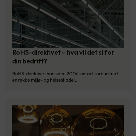
RoHS-direktivet – hva vil det si for
din bedrift?
RoHS-direktivet har siden 2006 innført forbud mot
en rekke miljø- og helseskadel…