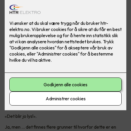
Er det virkelig en god idé?
Mange tenker nok at det er like greit å bare ta ut det gamle
lysstoffrøret og sette inn et LED-rør.
«Det blir jo lys!».
Ja, men ... det finnes flere grunner til hvorfor dette er en