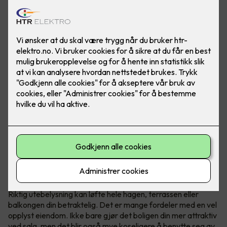
Løft hele uteplassen med riktig lys
Riktig utebelysning kan løfte hele hagen, terrassen eller
balkongen din betraktelig. Det er mange fordeler med en vel
opplyst eiendom. Ikke bare gjør det boligen din mer attraktiv
ved salg, men det blir også mye koseligere å benytte seg av