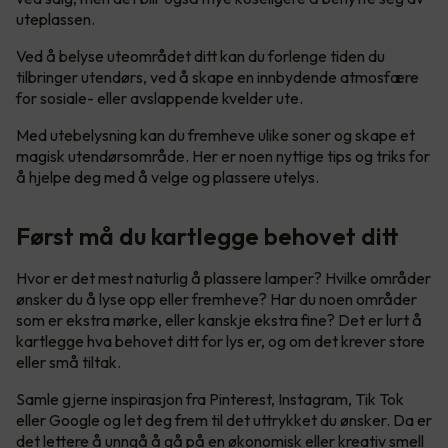
uteplassen.
Ved å belyse uteområdet ditt kan du forlenge tiden du
tilbringer utendørs, ved å skape en innbydende atmosfære
for sosiale- eller avslappende kvelder ute.
Med utebelysning kan du fremheve ulike soner og skape et
magisk utendørsområde. Her er noen nyttige tips og triks for
å hjelpe deg med å velge og plassere utelys.
Først må du kartlegge behovet ditt
Hvor er det mest naturlig å plassere lamper? Hvilke områder
ønsker du å lyse opp eller fremheve? Har du noen områder
som er ekstra mørke, eller kanskje ekstra fine? Det er lurt å
kartlegge hva behovet ditt for lys er, og om det krever store
eller små tiltak.
Samle gjerne inspirasjon fra Pinterest, Instagram, Tik Tok
eller Google og let deg frem til det uttrykket du ønsker. Da er
det lettere å unngå å gå på en økonomisk eller kreativ smell