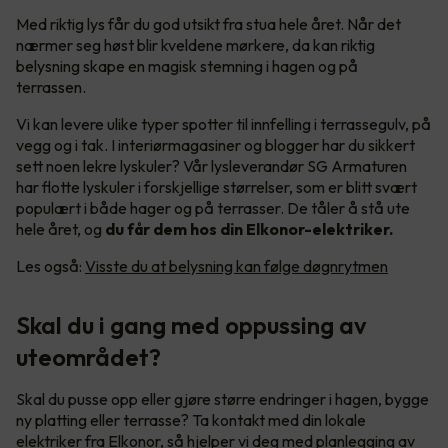
Med riktig lys får du god utsikt fra stua hele året. Når det
nærmer seg høst blir kveldene mørkere, da kan riktig
belysning skape en magisk stemning i hagen og på
terrassen.
Vi kan levere ulike typer spotter til innfelling i terrassegulv, på
vegg og i tak. I interiørmagasiner og blogger har du sikkert
sett noen lekre lyskuler? Vår lysleverandør SG Armaturen
har flotte lyskuler i forskjellige størrelser, som er blitt svært
populært i både hager og på terrasser. De tåler å stå ute
hele året, og
du får dem hos din Elkonor-elektriker.
Les også:
Visste du at belysning kan følge døgnrytmen
Skal du i gang med oppussing av
uteområdet?
Skal du pusse opp eller gjøre større endringer i hagen, bygge
ny platting eller terrasse? Ta kontakt med din lokale
elektriker fra Elkonor, så hjelper vi deg med planlegging av