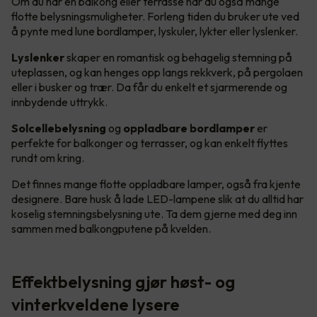
Om du har en balkong eller terrasse har du også mange
flotte belysningsmuligheter. Forleng tiden du bruker ute ved
å pynte med lune bordlamper, lyskuler, lykter eller lyslenker.
Lyslenker
skaper en romantisk og behagelig stemning på
uteplassen, og kan henges opp langs rekkverk, på pergolaen
eller i busker og trær. Da får du enkelt et sjarmerende og
innbydende uttrykk.
Solcellebelysning
og
oppladbare bordlamper
er
perfekte for balkonger og terrasser, og kan enkelt flyttes
rundt om kring.
Det finnes mange flotte oppladbare lamper, også fra kjente
designere. Bare husk å lade LED-lampene slik at du alltid har
koselig stemningsbelysning ute. Ta dem gjerne med deg inn
sammen med balkongputene på kvelden.
Effektbelysning gjør høst- og
vinterkveldene lysere