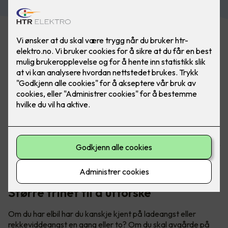
Har du hytte? Med lader fra Easee er du alltid klar for neste
eventyr. Utforsk både fjell og fjorder når du er på hytta -
uten å få ladeangst. Bilde: Easee
Større frihet til å utforske
Om du har elbil har du kanskje kjent på ladeangst eller
rekkeviddeangst en gang eller to? Om du skal avgårde på