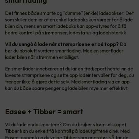
Det finnes både smarte og "dumme" (enkle) ladebokser. Det
som skiller dem er at en enkel ladeboks kun sørger for å lade
bilen din, mens en smart ladeboks kan app-styres for å få
bedre kontroll på strømpriser, ladestatus og ladehistorikk.
Vil du unngå å lade når strømprisene er på topp?
Da
bør du absolutt vurdere smartlading. Med en smartlader
lader bilen når strømmen er billigst.
En smartlader innebærer at du lar en tredjepart hente inn de
laveste strømprisene og sette opp ladeintervaller for deg, du
trenger ikke å gjøre dette selv. Med smartlading via en app
kan du både spare penger og lade bilen mye mer effektivt.
Easee + Tibber = smart
Vil du lade enda smartere? Om du bruker strømselskapet
Tibber kan du enkelt få kontroll på ladeutgiftene dine. Med
Easee-appen kan du velge Tibber som operatør, så tar de