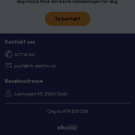
deg med å finne den beste ladeløsningen for deg.
Ta kontakt
Kontakt oss
477 14 941
post@htr-elektro.no
Besøksadresse
Lienvegen 99, 3580 Geilo
Org.no 979 813 058