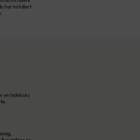
u har installert
e.
 er en ladeboks
te.
essig,
å installere en