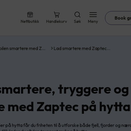
Book g
Nettbutikk
Handlekurv
Søk
Meny
bilen smartere med Z…
Lad smartere med Zaptec…
smartere, tryggere og
re med Zaptec på hytta
er på hytta får du friheten til å utforske både fjell, fjorder og n