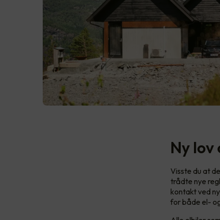
Ny lov 
Visste du at det
trådte nye reg
kontakt ved ny
for både el- og
Alle elbiler s