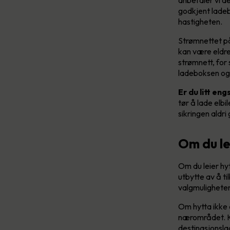
godkjent ladeb
hastigheten.
Strømnettet på
kan være eldre
strømnett, for 
ladeboksen og 
Er du litt en
tør å lade elbi
sikringen aldri 
Om du le
Om du leier hyt
utbytte av å t
valgmuligheter,
Om hytta ikke 
nærområdet. Ka
destinasjonslad