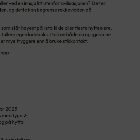
eller ved en innsjø litt utenfor sivilisasjonen? Det er
heten, og dette kan begrense rekkevidden på
 står høyest på lista til de aller fleste hytteeiere,
installere egen ladeboks. Da kan både du og gjestene
 er mye tryggere enn å bruke stikkontakt.
 app
nuar 2023
s med type 2-
og på hytta,
å du installere