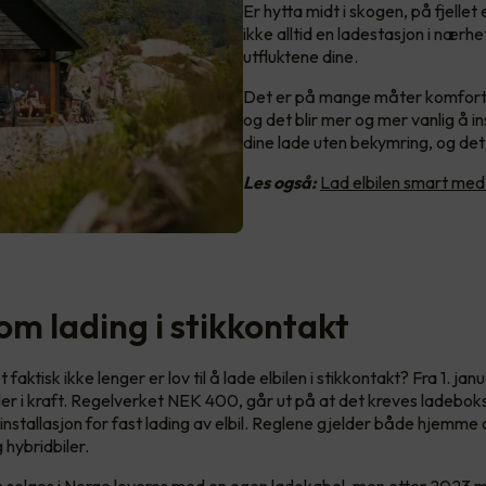
Er hytta midt i skogen, på fjellet 
ikke alltid en ladestasjon i nær
utfluktene dine.
Det er på mange måter komfort som
og det blir mer og mer vanlig å 
dine lade uten bekymring, og det
Les også:
Lad elbilen smart med
om lading i stikkontakt
 faktisk ikke lenger er lov til å lade elbilen i stikkontakt? Fra 1. ja
ler i kraft. Regelverket NEK 400, går ut på at det kreves ladebok
installasjon for fast lading av elbil. Reglene gjelder både hjemme 
 hybridbiler.
om selges i Norge leveres med en egen ladekabel, men etter 2023 m