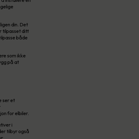
ngelige
igen din. Det
tilpasset ditt
 tilpasse både
ere som ikke
ygg på at
e ser et
r
n for elbiler.
iver i
er tilbyr også
yr.