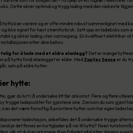
oks. Dette sikrer optimal og trygg lading med den raskeste tilgje
 hytta kan variere og er ofte mindre robust sammenlignet med bol
 og ikke egnet for høyt strømforbruk. Sett opp en ladeboks som er 
stabil og sikker lading uten varmegang. En kvalifisert elektriker vil
installasjonen etter dine behov.
gstelig for å lade med et eldre elanlegg?
Det er mange hytteei
len på hytta fordi elanlegget er eldre. Med
Zaptec Sense
er du tr
går, selv på eldre hytter.
ier hytte:
te, gjør du lurt i å undersøke litt før ankomst. Flere og flere utleier
ilby trygge ladepunkter for gjestene sine. Dersom du som gjest ha
 kan det være fornuftig å prioritere hytter som har egen ladestasjo
disponerer ladestasjon, anbefales det å undersøke trygge alternat
nskje det finnes en hurtiglader på vei til hytta? Noen turistområd
ing, slik at du kan returnere til en fulladet elbil etter dagens event