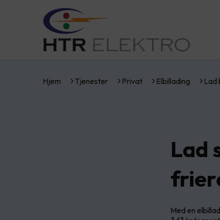
Hjem
Tjenester
Privat
Elbillading
Lad 
Lad 
frie
Med en elbillad