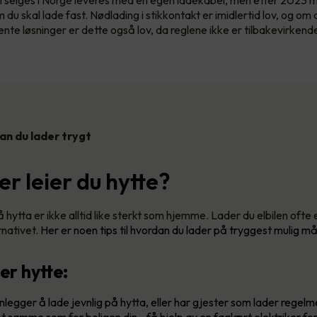
du skal lade fast. Nødlading i stikkontakt er imidlertid lov, og om d
ente løsninger er dette også lov, da reglene ikke er tilbakevirkend
dan du lader trygt
ler leier du hytte?
hytta er ikke alltid like sterkt som hjemme. Lader du elbilen ofte
rnativet.
Her er noen tips til hvordan du lader på tryggest mulig må
er hytte:
legger å lade jevnlig på hytta, eller har gjester som lader regelm
t samme som for boligen din - få hjelp av en faglært elektriker for 