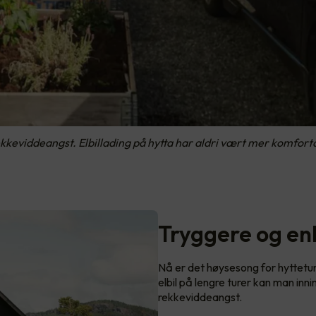
keviddeangst. Elbillading på hytta har aldri vært mer komfortabe
Tryggere og en
Nå er det høysesong for hyttetur
elbil på lengre turer kan man inn
rekkeviddeangst.