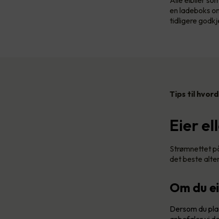
en ladeboks om 
tidligere godkj
Tips til hvor
Eier el
Strømnettet på 
det beste alte
Om du ei
Dersom du plan
anbefaler vi de