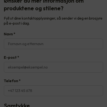
Ønsker du mer informasjon om
produktene og stilene?
Fyll ut dine kontaktopplysninger, så sender vi deg en brosjyre
på e-post i dag.
Navn
*
E-post
*
Telefon
*
Samtykke