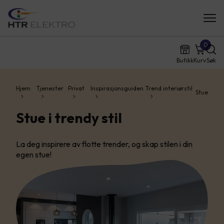
0
Butikk
Kurv
Søk
Hjem
Tjenester
Privat
Inspirasjonsguiden
Trend interiørstil
Stue
Stue i trendy stil
La deg inspirere av flotte trender, og skap stilen i din
egen stue!