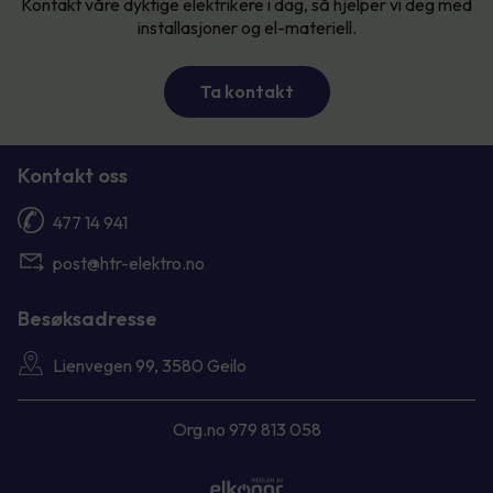
Kontakt våre dyktige elektrikere i dag, så hjelper vi deg med
installasjoner og el-materiell.
Ta kontakt
Kontakt oss
477 14 941
post@htr-elektro.no
Besøksadresse
Lienvegen 99, 3580 Geilo
Org.no 979 813 058