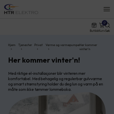
0
Butikk
Kurv
Søk
Hjem
Tjenester
Privat
Varme og varmepumpe
Her kommer
vinter'n
Her kommer vinter'n!
Med riktige el-installasjoner blir vinteren mer
komfortabel. Med behagelig og regulerbar gulvvarme
og smart strømstyring holder du deg lun og varm på en
måte som ikke tømmer lommeboka.