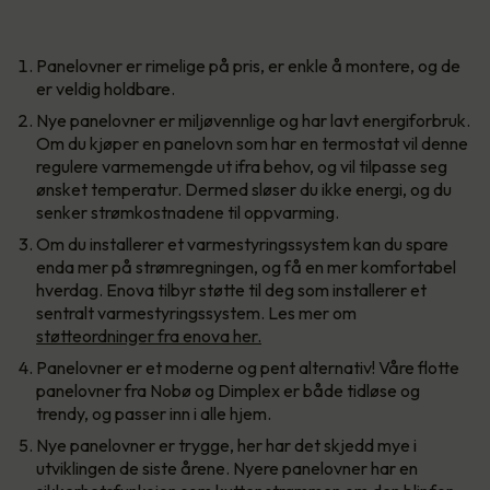
Panelovner er rimelige på pris, er enkle å montere, og de
er veldig holdbare.
Nye panelovner er miljøvennlige og har lavt energiforbruk.
Om du kjøper en panelovn som har en termostat vil denne
regulere varmemengde ut ifra behov, og vil tilpasse seg
ønsket temperatur. Dermed sløser du ikke energi, og du
senker strømkostnadene til oppvarming.
Om du installerer et varmestyringssystem kan du spare
enda mer på strømregningen, og få en mer komfortabel
hverdag. Enova tilbyr støtte til deg som installerer et
sentralt varmestyringssystem. Les mer om
støtteordninger fra enova her.
Panelovner er et moderne og pent alternativ! Våre flotte
panelovner fra Nobø og Dimplex er både tidløse og
trendy, og passer inn i alle hjem.
Nye panelovner er trygge, her har det skjedd mye i
utviklingen de siste årene. Nyere panelovner har en