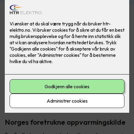
Den høyeste strømkostnaden i en bolig skyldes
oppvarming. Panelovner er ofte et av de rimeligste og
mest miljøvennlige alternativene du kan velge.
Norges foretrukne oppvarmingskilde