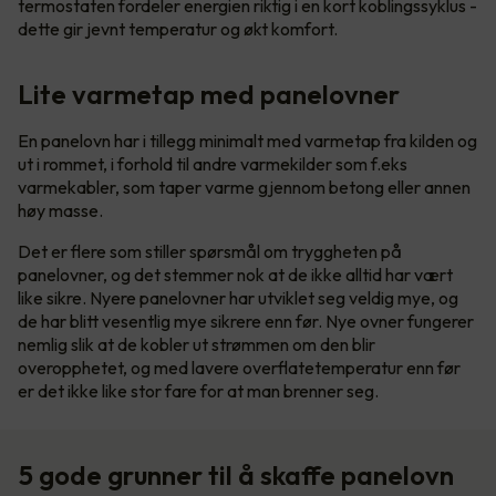
termostaten fordeler energien riktig i en kort koblingssyklus -
dette gir jevnt temperatur og økt komfort.
Lite varmetap med panelovner
En panelovn har i tillegg minimalt med varmetap fra kilden og
ut i rommet, i forhold til andre varmekilder som f.eks
varmekabler, som taper varme gjennom betong eller annen
høy masse.
Det er flere som stiller spørsmål om tryggheten på
panelovner, og det stemmer nok at de ikke alltid har vært
like sikre. Nyere panelovner har utviklet seg veldig mye, og
de har blitt vesentlig mye sikrere enn før. Nye ovner fungerer
nemlig slik at de kobler ut strømmen om den blir
overopphetet, og med lavere overflatetemperatur enn før
er det ikke like stor fare for at man brenner seg.
5 gode grunner til å skaffe panelovn