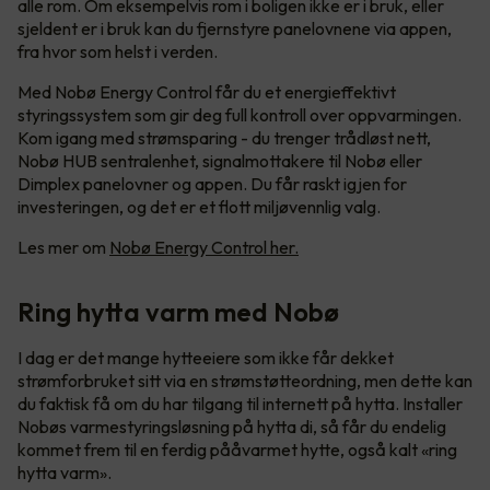
alle rom. Om eksempelvis rom i boligen ikke er i bruk, eller
sjeldent er i bruk kan du fjernstyre panelovnene via appen,
fra hvor som helst i verden.
Med Nobø Energy Control får du et energieffektivt
styringssystem som gir deg full kontroll over oppvarmingen.
Kom igang med strømsparing - du trenger trådløst nett,
Nobø HUB sentralenhet, signalmottakere til Nobø eller
Dimplex panelovner og appen. Du får raskt igjen for
investeringen, og det er et flott miljøvennlig valg.
Les mer om
Nobø Energy Control her.
Ring hytta varm med Nobø
I dag er det mange hytteeiere som ikke får dekket
strømforbruket sitt via en strømstøtteordning, men dette kan
du faktisk få om du har tilgang til internett på hytta. Installer
Nobøs varmestyringsløsning på hytta di, så får du endelig
kommet frem til en ferdig pååvarmet hytte, også kalt «ring
hytta varm».