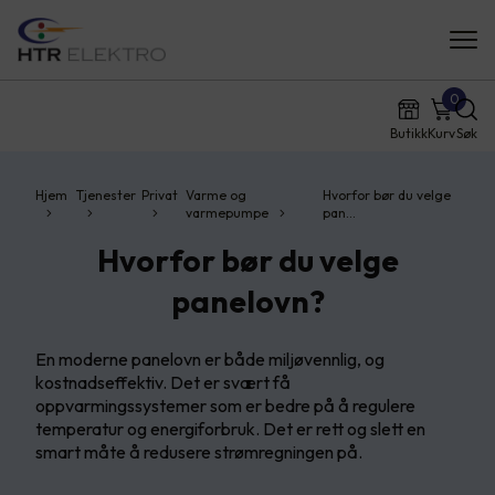
0
Butikk
Kurv
Søk
Hjem
Tjenester
Privat
Varme og
Hvorfor bør du velge
varmepumpe
pan…
Hvorfor bør du velge
panelovn?
En moderne panelovn er både miljøvennlig, og
kostnadseffektiv. Det er svært få
oppvarmingssystemer som er bedre på å regulere
temperatur og energiforbruk. Det er rett og slett en
smart måte å redusere strømregningen på.