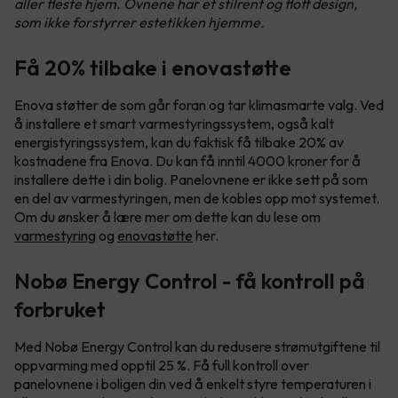
aller fleste hjem. Ovnene har et stilrent og flott design,
som ikke forstyrrer estetikken hjemme.
Få 20% tilbake i enovastøtte
Enova støtter de som går foran og tar klimasmarte valg. Ved
å installere et smart varmestyringssystem, også kalt
energistyringssystem, kan du faktisk få tilbake 20% av
kostnadene fra Enova. Du kan få inntil 4000 kroner for å
installere dette i din bolig. Panelovnene er ikke sett på som
en del av varmestyringen, men de kobles opp mot systemet.
Om du ønsker å lære mer om dette kan du lese om
varmestyring
og
enovastøtte
her.
Nobø Energy Control - få kontroll på
forbruket
Med Nobø Energy Control kan du redusere strømutgiftene til
oppvarming med opptil 25 %. Få full kontroll over
panelovnene i boligen din ved å enkelt styre temperaturen i