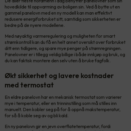
De aller fleste nordmenn i dag benytter panelovner som sin
hovedkilde til oppvarming av boligen sin. Ved å bytte ut en
gammel panelovn med en ny modell kan man effektivt
redusere energiforbruket sitt, samtidig som sikkerheten er
bedre på de nyere modellene.
Med nøyaktig varmeregulering og muligheten for smart
strømkontroll kan du få en helt annet oversikt over forbruket
ditt enn tidligere, og spare mye penger på strømregningen.
Panelovner er i tillegg veldig billige i både innkjøp og bruk, og
du kan faktisk montere den selv uten å bruke fagfolk.
Økt sikkerhet og lavere kostnader
med termostat
En eldre panelovn har en mekanisk termostat som varierer
mye i temperatur, eller en trinninstilling som må stilles inn
manuelt. Den kobler seg på for å oppnå makstemperatur,
for så å koble seg av og bli kald.
En ny panelovn gir en jevn overflatetemperatur, fordi