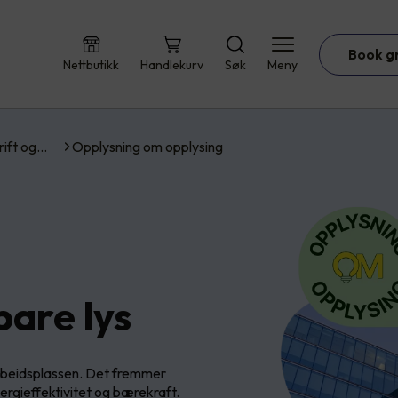
Book g
Nettbutikk
Handlekurv
Søk
Meny
rift og…
Opplysning om opplysing
bare lys
 arbeidsplassen. Det fremmer
ergieffektivitet og bærekraft.