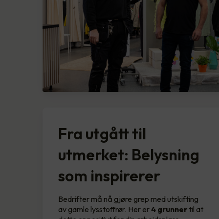
Fra utgått til
utmerket: Belysning
som inspirerer
Bedrifter må nå gjøre grep med utskifting
av gamle lysstoffrør. Her er
4 grunner
til at