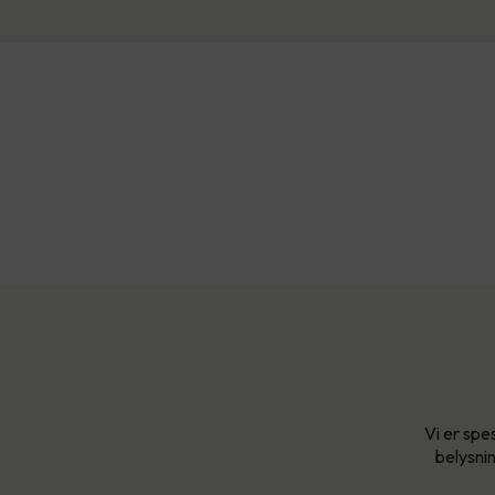
Vi er spe
belysnin