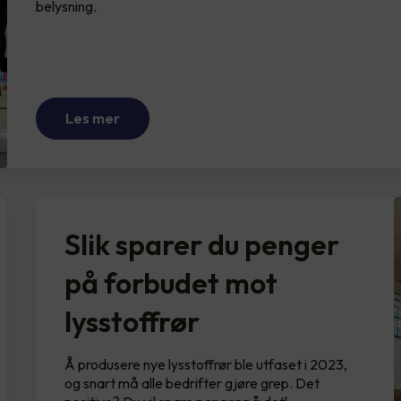
belysning.
Les mer
Slik sparer du penger
på forbudet mot
lysstoffrør
Å produsere nye lysstoffrør ble utfaset i 2023,
og snart må alle bedrifter gjøre grep. Det