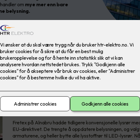
g handler om
mye mer enn bare
e belysning.
Bærekraftig belysning - spa
Fretex på Alnabru hadde tidligere konvensjonelle lysrør med 
EU-direktivet. De trengte å oppdatere belysningen, og valg
armaturene, og heller bytte alle lysstoffrør til LED-lysrør.