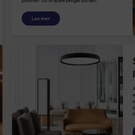
positive? Du vil spare penger på det!
Les mer
A
e
s
s
r