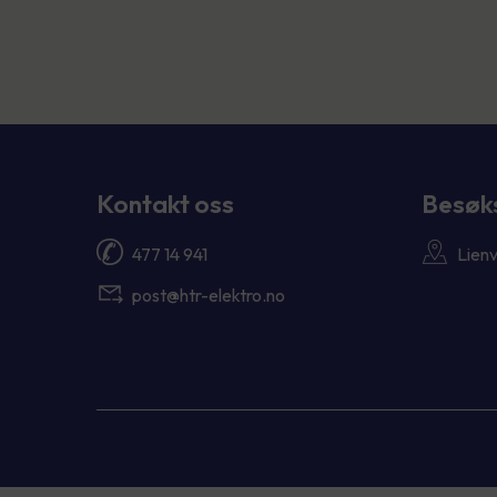
Kontakt oss
Besøk
477 14 941
Lien
post@htr-elektro.no