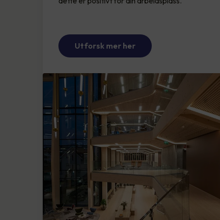
dette er positivt for din arbeidsplass.
Utforsk mer her