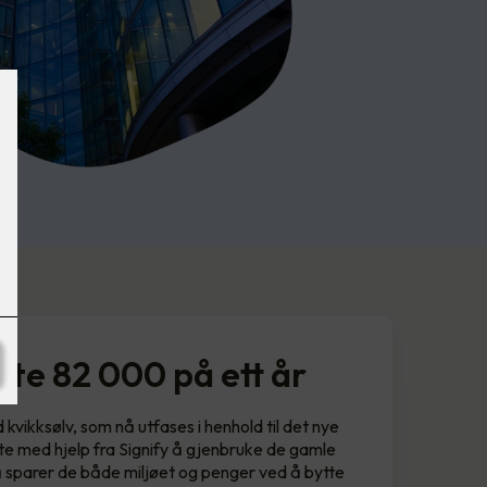
rte 82 000 på ett år
kvikksølv, som nå utfases i henhold til det nye
te med hjelp fra Signify å gjenbruke de gamle
 Nå sparer de både miljøet og penger ved å bytte