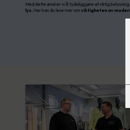
Med dette ønsker vi å tydeliggjøre at riktig belysnin
lys.
Her kan du lese mer om
viktigheten av modern